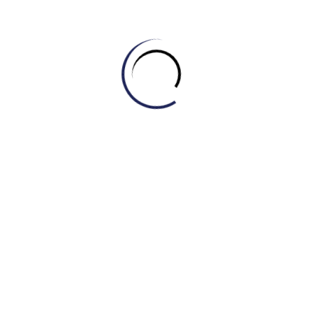
Tin tức
Đầu tư IELTS từ lớp 6-7: Phụ huynh cần biết
những gì?
July 16, 2026