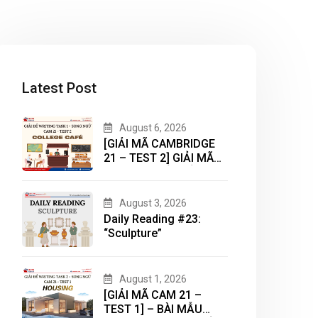
Latest Post
August 6, 2026
[GIẢI MÃ CAMBRIDGE
21 – TEST 2] GIẢI MÃ
DẠNG BÀI BẢN ĐỒ
(MAP) CÙNG IELTS
MASTER – ENGONOW
August 3, 2026
ENGLISH
Daily Reading #23:
“Sculpture”
August 1, 2026
[GIẢI MÃ CAM 21 –
TEST 1] – BÀI MẪU