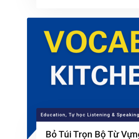
Education
,
Tự học Listening & Speakin
Bỏ Túi Trọn Bộ Từ Vựn