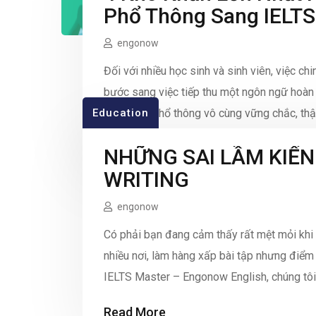
Phổ Thông Sang IELTS
engonow
Đối với nhiều học sinh và sinh viên, việc c
bước sang việc tiếp thu một ngôn ngữ hoàn 
Education
ngữ pháp phổ thông vô cùng vững chắc, thậm
Read More
NHỮNG SAI LẦM KIẾN
WRITING
engonow
Có phải bạn đang cảm thấy rất mệt mỏi khi 
nhiều nơi, làm hàng xấp bài tập nhưng điểm 
IELTS Master – Engonow English, chúng tôi 
Read More