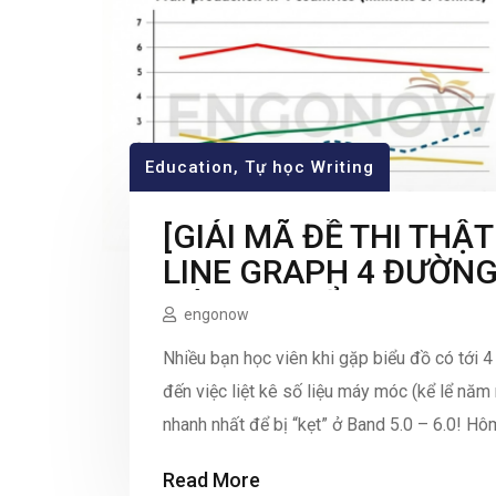
Education
,
Tự học Writing
[GIẢI MÃ ĐỀ THI THẬT
LINE GRAPH 4 ĐƯỜNG
HỘI GHI ĐIỂM? (Đề thi
engonow
Nhiều bạn học viên khi gặp biểu đồ có tới 
đến việc liệt kê số liệu máy móc (kể lể năm
nhanh nhất để bị “kẹt” ở Band 5.0 – 6.0! Hô
Read More