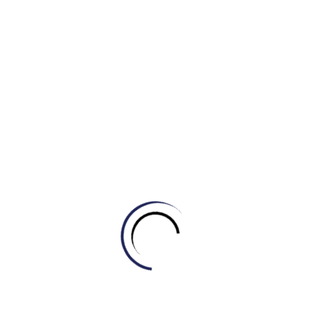
độ tiếng Anh trong thế giới nhanh chóng và toàn cầu hóa
ngày nay.
Bảng vàng thành tích
Bên cạnh những đặc điểm hoạt động kinh doanh chung
với ngành giáo dục thông qua thương hiệu Engonow, công
ty TNHH Đầu Tư Giáo Dục Quốc Tế Engonow còn sở hữu
ba thương hiệu khác, mở rộng thêm tầm ảnh hưởng và tác
động của mình trong ngành giáo dục.
Thương hiệu đầu tiên, IELTS Master
HCM