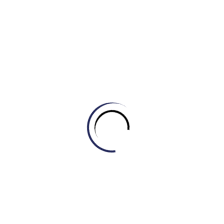
I. Introduction (Mở bài
)
Chức
năng:
Đi thẳng vào vấn đề bằng cấu trúc bị động
khách quan (It is often argued that…). Thesis statement
(I disagree with this view to a large extent) trả lời trực
diện câu hỏi của đề. Câu thứ ba làm rất tốt việc thiết lập
giới hạn của sự đồng ý/không đồng ý, báo hiệu cho
người đọc về cấu trúc bài viết.
II.
Body Paragraph 1 – Lợi ích của Đại học (Nhượng bộ):
Câu chủ đề:
“Granted, there are compelling reasons
why many young people should be encouraged to
attend university.” Từ “Granted” (Phải thừa nhận rằng)
là một tín hiệu xuất sắc để bắt đầu đoạn nhượng bộ.