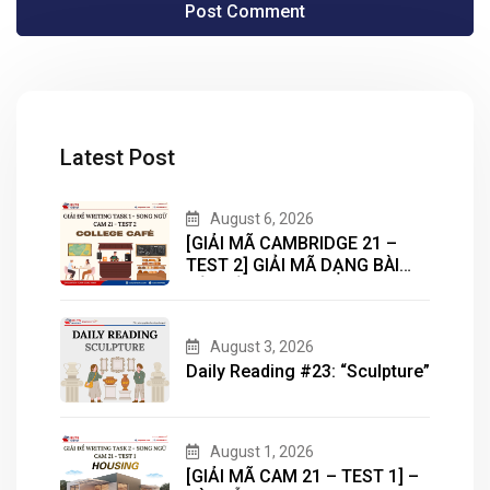
Latest Post
August 6, 2026
[GIẢI MÃ CAMBRIDGE 21 –
TEST 2] GIẢI MÃ DẠNG BÀI
BẢN ĐỒ (MAP) CÙNG IELTS
MASTER – ENGONOW
ENGLISH
August 3, 2026
Daily Reading #23: “Sculpture”
August 1, 2026
[GIẢI MÃ CAM 21 – TEST 1] –