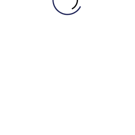
GIẢI MÃ DẠNG BÀI BẢN ĐỒ (MAP) CÙNG
H