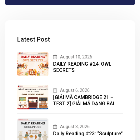
Latest Post
August 10, 2026
DAILY READING #24: OWL
SECRETS
August 6, 2026
[GIẢI MÃ CAMBRIDGE 21 –
TEST 2] GIẢI MÃ DẠNG BÀI
BẢN ĐỒ (MAP) CÙNG IELTS
MASTER – ENGONOW
ENGLISH
August 3, 2026
Daily Reading #23: “Sculpture”