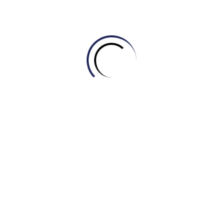
Không bỏ trống:
Cố gắng trả lời tất cả các câu hỏi, kể cả khi
phải đoán.
IELTS Master – Engonow hy vọng thông tin trên sẽ có ích
cho những bạn học đang trong quá trình chinh phục IELTS.
Chúc các bạn học tốt.
KHANG IELTS- TỰ HỌC IELTS THEO
PHƯƠNG PHÁP ỨNG DỤNG 4.0 – CẢI
THIỆN TỪ MẤT GỐC (Hotline:
0969.979.099)
Xem thêm:
Bí Quyết Tự Học IELTS Hiệu Quả Cùng IELTS
Master – Engonow
Related Posts