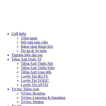
Giới thiệu
Tổng quan
Đội ngũ giáo viên
Bảng vàng thành tích
Dự án & Sự kiện
Thương hiệu đào tạo
Tiếng Anh Quốc Tế
Tiếng Anh Thiếu Nhi
Tiếng Anh Thiếu Niên
Tiếng Anh Giao tiếp
Luyện Thi IELTS
Luyện Thi TOEIC
Luyện Thi APTIS
Tự học Tiếng Anh
Tự học Reading
Tự học Listening & Speaking
Tự học Writing