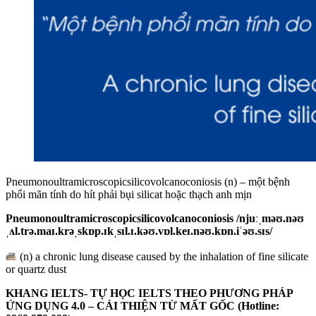
Pneumonoultramicroscopicsilicovolcanoconiosis (n) – một bệnh
phổi mãn tính do hít phải bụi silicat hoặc thạch anh mịn
Pneumonoultramicroscopicsilicovolcanoconiosis /njuːˌməʊ.nəʊ
ˌʌl.trə.maɪ.krəˌskɒp.ɪkˌsɪl.ɪ.kəʊ.vɒl.keɪ.nəʊ.kɒn.iˈəʊ.sɪs/
(n) a chronic lung disease caused by the inhalation of fine silicate
or quartz dust
KHANG IELTS- TỰ HỌC IELTS THEO PHƯƠNG PHÁP
ỨNG DỤNG 4.0 – CẢI THIỆN TỪ MẤT GỐC (Hotline: