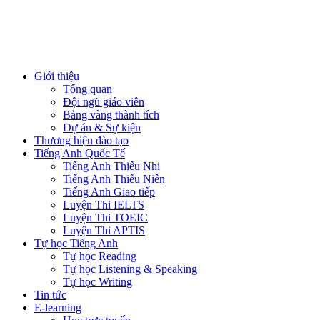
Giới thiệu
Tổng quan
Đội ngũ giáo viên
Bảng vàng thành tích
Dự án & Sự kiện
Thương hiệu đào tạo
Tiếng Anh Quốc Tế
Tiếng Anh Thiếu Nhi
Tiếng Anh Thiếu Niên
Tiếng Anh Giao tiếp
Luyện Thi IELTS
Luyện Thi TOEIC
Luyện Thi APTIS
Tự học Tiếng Anh
Tự học Reading
Tự học Listening & Speaking
Tự học Writing
Tin tức
E-learning