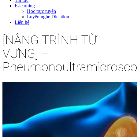
Tin tức
E-learning
Học trực tuyến
Luyện nghe Dictation
Liên hệ
[NÂNG TRÌNH TỪ
VỰNG] –
Pneumonoultramicroscop