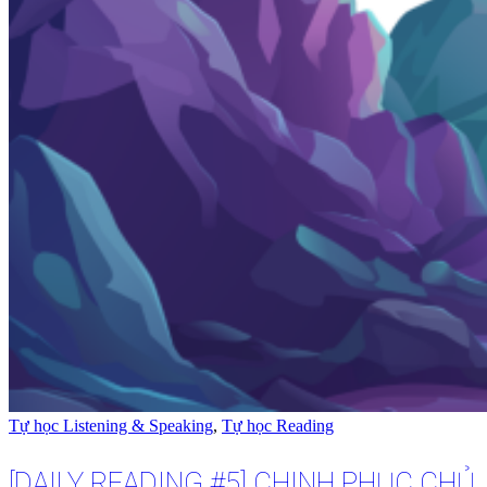
Tự học Listening & Speaking
,
Tự học Reading
[DAILY READING #5] CHINH PHỤC CHỦ