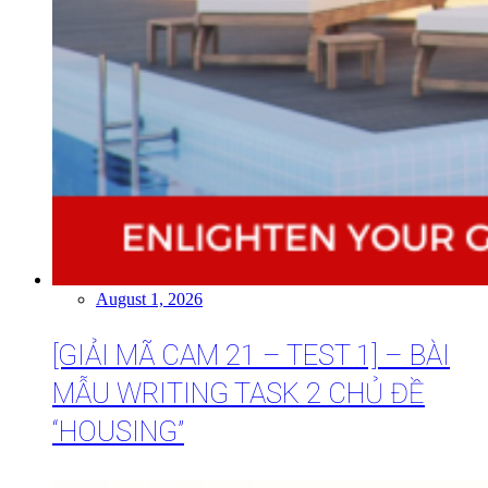
August 1, 2026
[GIẢI MÃ CAM 21 – TEST 1] – BÀI
MẪU WRITING TASK 2 CHỦ ĐỀ
“HOUSING”