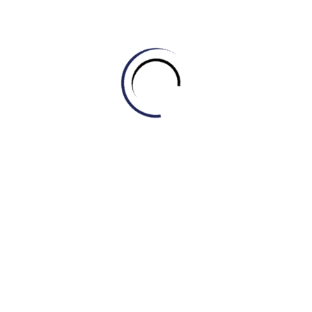
Tự học Listening & Speaking
,
Tự học Reading
[DAILY READING #4] CHINH PHỤC CHỦ ĐỀ
“WILDFIRES”
February 27, 2026
Leave a Reply