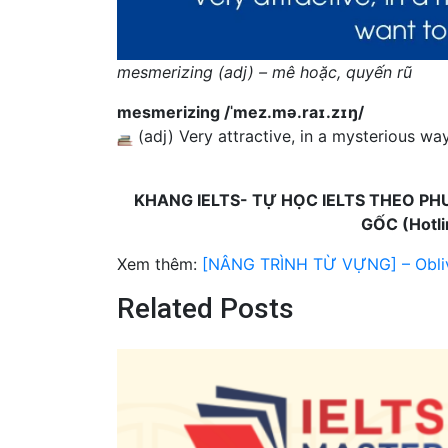
mesmerizing (adj) – mê hoặc, quyến rũ
mesmerizing /ˈmez.mə.raɪ.zɪŋ/
(adj) Very attractive, in a mysterious w
KHANG IELTS- TỰ HỌC IELTS THEO PH
GỐC (Hotl
Xem thêm:
[NÂNG TRÌNH TỪ VỰNG] – Obli
Related Posts