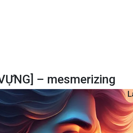
VỰNG] – mesmerizing
L