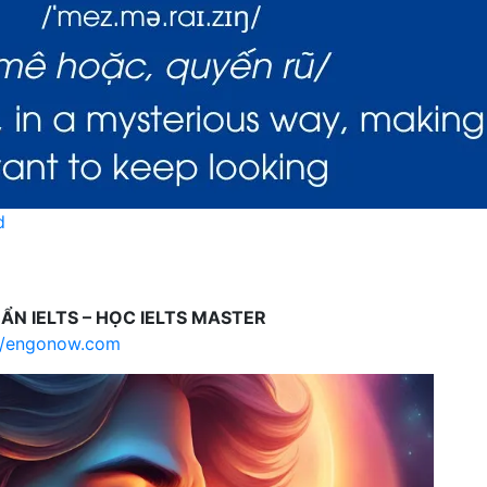
d
UẨN IELTS – HỌC IELTS MASTER
//engonow.com