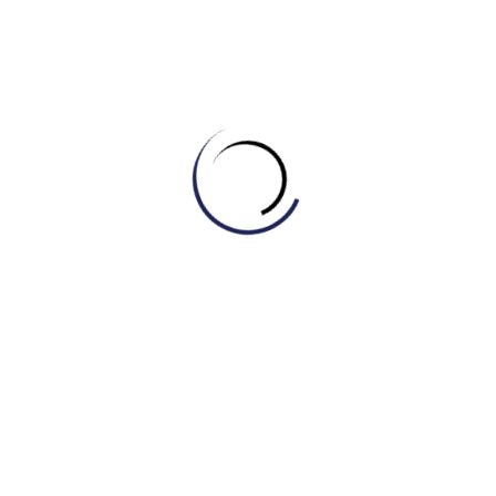
Tự học Listening & Speaking
,
Tự học Reading
[DAILY READING #4] CHINH PHỤC CHỦ ĐỀ
“WILDFIRES”
February 27, 2026