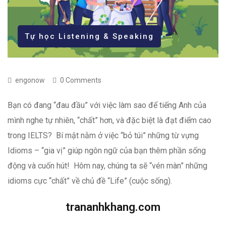
Tự học Listening & Speaking
engonow
0 Comments
Bạn có đang “đau đầu” với việc làm sao để tiếng Anh của
mình nghe tự nhiên, “chất” hơn, và đặc biệt là đạt điểm cao
trong IELTS? Bí mật nằm ở việc “bỏ túi” những từ vựng
Idioms – “gia vị” giúp ngôn ngữ của bạn thêm phần sống
động và cuốn hút! Hôm nay, chúng ta sẽ “vén màn” những
idioms cực “chất” về chủ đề “Life” (cuộc sống).
trananhkhang.com