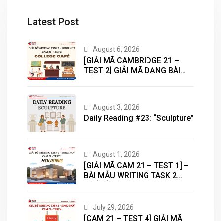
Latest Post
August 6, 2026
[GIẢI MÃ CAMBRIDGE 21 –
TEST 2] GIẢI MÃ DẠNG BÀI
BẢN ĐỒ (MAP) CÙNG IELTS
MASTER – ENGONOW
ENGLISH
August 3, 2026
Daily Reading #23: “Sculpture”
August 1, 2026
[GIẢI MÃ CAM 21 – TEST 1] –
BÀI MẪU WRITING TASK 2
CHỦ ĐỀ “HOUSING”
July 29, 2026
[CAM 21 – TEST 4] GIẢI MÃ