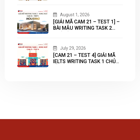
August 1, 2026
[GIẢI MÃ CAM 21 – TEST 1] –
BÀI MẪU WRITING TASK 2
CHỦ ĐỀ “HOUSING”
July 29, 2026
[CAM 21 – TEST 4] GIẢI MÃ
IELTS WRITING TASK 1 CHỦ
ĐỀ “LIBRARY”