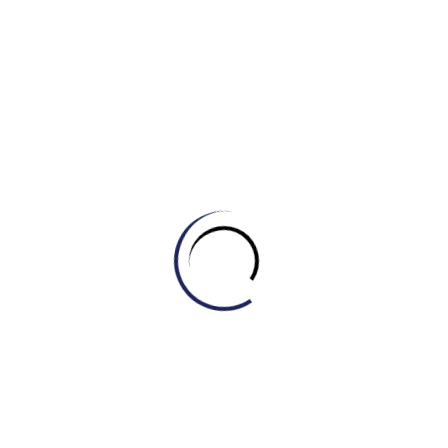
We’re just casual acquaintances, not close friends.
It’s easy to make friends when you’re open and
friendly.
We’ve been close friends since we were kids.
I believe everyone has a soul mate out there.
They fell in love while traveling together.
Bạn đang tìm kiếm khóa học IELTS Bình Tân, Quận 6 chất
lượng để nâng cao vốn từ vựng và tự tin chinh phục bài thi
IELTS? IELTS Master Engonow tự hào là trung tâm đào tạo
IELTS tiên phong ứng dụng Trí Tuệ Nhân Tạo sẽ giúp bạn
hiện thực hóa mục tiêu này.
Hy vọng thông tin trên sẽ có ích cho những bạn học đang
trong quá trình chinh phục IELTS. Chúc các bạn học tốt.