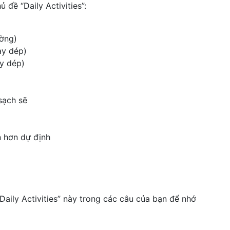
 đề “Daily Activities”:
ường)
ày dép)
ày dép)
 sạch sẽ
n hơn dự định
aily Activities” này trong các câu của bạn để nhớ