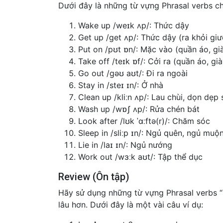
Dưới đây là những từ vựng Phrasal verbs chủ
Wake up /weɪk ʌp/: Thức dậy
Get up /ɡet ʌp/: Thức dậy (ra khỏi gi
Put on /pʊt ɒn/: Mặc vào (quần áo, gi
Take off /teɪk ɒf/: Cởi ra (quần áo, gi
Go out /ɡəʊ aʊt/: Đi ra ngoài
Stay in /steɪ ɪn/: Ở nhà
Clean up /kliːn ʌp/: Lau chùi, dọn dẹp
Wash up /wɒʃ ʌp/: Rửa chén bát
Look after /lʊk ˈɑːftə(r)/: Chăm sóc
Sleep in /sliːp ɪn/: Ngủ quên, ngủ muộ
Lie in /laɪ ɪn/: Ngủ nướng
Work out /wɜːk aʊt/: Tập thể dục
Review (Ôn tập)
Hãy sử dụng những từ vựng Phrasal verbs “D
lâu hơn. Dưới đây là một vài câu ví dụ: