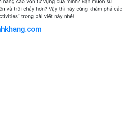
ốn nâng cao vốn từ vựng của mình? Bạn muốn sử
ên và trôi chảy hơn? Vậy thì hãy cùng khám phá các
ivities” trong bài viết này nhé!
nhkhang.com