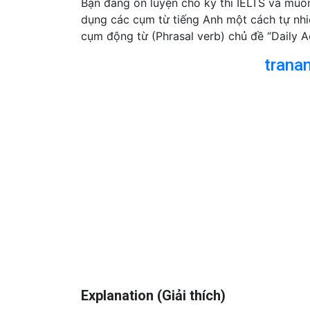
Bạn đang ôn luyện cho kỳ thi IELTS và mu
dụng các cụm từ tiếng Anh một cách tự nhi
cụm động từ (Phrasal verb) chủ đề “Daily Act
trana
Explanation (Giải thích)