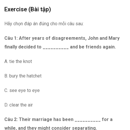
Exercise (Bài tập)
Hãy chọn đáp án đúng cho mỗi câu sau:
Câu 1:
After years of disagreements, John and Mary
finally decided to __________ and be friends again.
A. tie the knot
B. bury the hatchet
C. see eye to eye
D. clear the air
Câu 2:
Their marriage has been __________ for a
while, and they might consider separating.