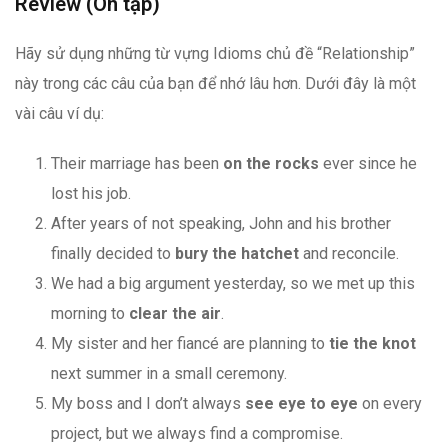
Review (Ôn tập)
Hãy sử dụng những từ vựng Idioms chủ đề “Relationship”
này trong các câu của bạn để nhớ lâu hơn. Dưới đây là một
vài câu ví dụ:
Their marriage has been
on the rocks
ever since he
lost his job.
After years of not speaking, John and his brother
finally decided to
bury the hatchet
and reconcile.
We had a big argument yesterday, so we met up this
morning to
clear the air
.
My sister and her fiancé are planning to
tie the knot
next summer in a small ceremony.
My boss and I don’t always
see eye to eye
on every
project, but we always find a compromise.