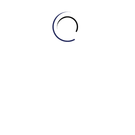
January 10, 2025
Dự án & Sự kiện
,
Tin tức
IELTS Master – Engonow đồng hành cùng
học THPT Bình Phú chinh phục Tiếng Anh
December 17, 2024