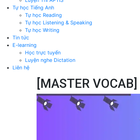
Luyện Thi APTIS
Tự học Tiếng Anh
Tự học Reading
Tự học Listening & Speaking
Tự học Writing
Tin tức
E-learning
Học trực tuyến
Luyện nghe Dictation
Liên hệ
[MASTER VOCAB]