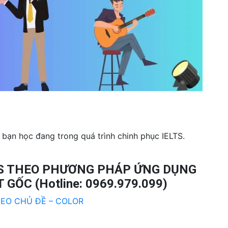
 bạn học đang trong quá trình chinh phục IELTS.
TS THEO PHƯƠNG PHÁP ỨNG DỤNG
 GỐC (Hotline: 0969.979.099)
EO CHỦ ĐỀ – COLOR