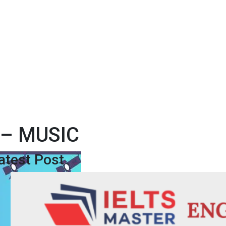
 – MUSIC
atest Post