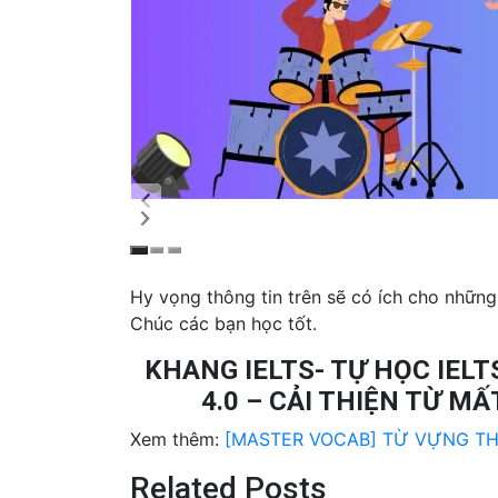
Hy vọng thông tin trên sẽ có ích cho những
Chúc các bạn học tốt.
KHANG IELTS- TỰ HỌC IEL
4.0 – CẢI THIỆN TỪ MẤT
Xem thêm:
[MASTER VOCAB] TỪ VỰNG TH
Related Posts