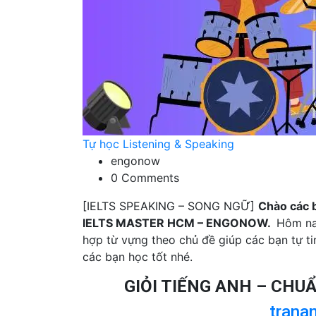
Tự học Listening & Speaking
engonow
0 Comments
[IELTS SPEAKING – SONG NGỮ]
Chào các 
IELTS MASTER HCM – ENGONOW.
Hôm nay
hợp từ vựng theo chủ đề giúp các bạn tự tin
các bạn học tốt nhé.
GIỎI TIẾNG ANH – CHU
trana