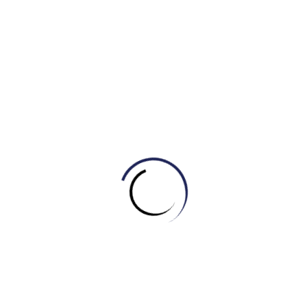
Tự học Listening & Speaking
,
Tự học Reading
HỌC TỪ VỰNG CHỦ ĐỀ SOCIETY QUA CÂU
CHUYỆN “THE BRIDGE OF CHANGE”
February 27, 2026
Leave a Reply
Your email address will not be published.
Required fields
are marked
*