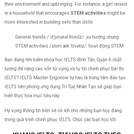
their environment and upbringing. For instance, a girl raised
in a household that encourages
STEM activities
might be
more interested in building sets than dolls.
General trends /ˈdʒɛnərəl trɛndz/: xu hướng chung
STEM activities /stɛm ækˈtɪvətiz/: hoạt động STEM
Bạn đang tìm kiếm khóa học IELTS Bình Tân, Quận 6 chất
lượng để nâng cao vốn từ vựng và tự tin chinh phục bài thi
IELTS? IELTS Master Engonow tự hào là trung tâm đào tạo
IELTS tiên phong ứng dụng Trí Tuệ Nhân Tạo sẽ giúp bạn
hiện thực hóa mục tiêu này.
Hy vọng thông tin trên sẽ có ích cho những bạn học đang
trong quá trình chinh phục IELTS. Chúc các bạn học tốt.