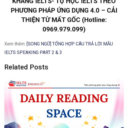
KHANG IELTS- TỰ HỌC IELTS THEO
PHƯƠNG PHÁP ỨNG DỤNG 4.0 – CẢI
THIỆN TỪ MẤT GỐC (Hotline:
0969.979.099)
Xem thêm:
[SONG NGỮ] TỔNG HỢP CÂU TRẢ LỜI MẪU
IELTS SPEAKING PART 2 & 3
Related Posts