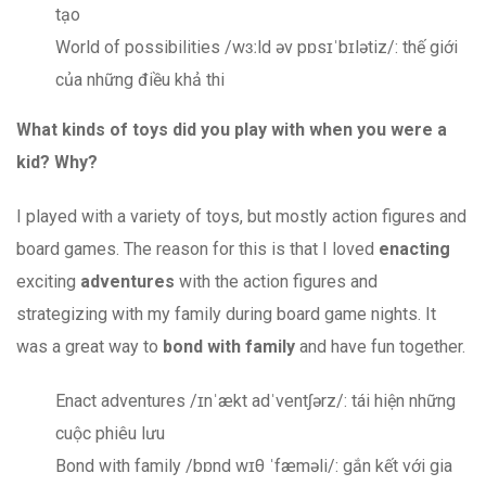
tạo
World of possibilities /wɜːld əv pɒsɪˈbɪlətiz/: thế giới
của những điều khả thi
What kinds of toys did you play with when you were a
kid? Why?
I played with a variety of toys, but mostly action figures and
board games. The reason for this is that I loved
enacting
exciting
adventures
with the action figures and
strategizing with my family during board game nights. It
was a great way to
bond with family
and have fun together.
Enact adventures /ɪnˈækt adˈventʃərz/: tái hiện những
cuộc phiêu lưu
Bond with family /bɒnd wɪθ ˈfæməli/: gắn kết với gia