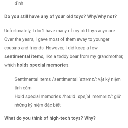
đình
Do you still have any of your old toys? Why/why not?
Unfortunately, I don’t have many of my old toys anymore.
Over the years, I gave most of them away to younger
cousins and friends. However, I did keep a few
sentimental items
, like a teddy bear from my grandmother,
which
holds special memories
.
Sentimental items /sentimental ˈaɪtəmz/: vật kỷ niệm
tình cảm
Hold special memories /həʊld ˈspeʃəl ˈmeməriz/: giữ
những kỷ niệm đặc biệt
What do you think of high-tech toys? Why?