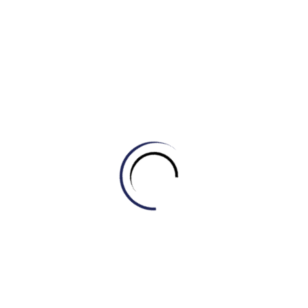
IELTS Master – Engonow English xin gửi lời cảm ơn chân
thành đến khoa Tiếng Anh trường Đại học UEF đã tạo cơ hội
cho trung tâm góp mặt tại chương trình English Culture Day
2025.
IELTS Master powered by Engonow
Enlighten Your Goal Now.
Quận 6 – Bình Tân, TP HCM / Online toàn
cầu.
engonow.edu.vn
Xem thêm:
Học viên IELTS MASTER – ENGONOW ENGLISH
Trải Nghiệm “Một Ngày Làm Sinh Viên” Tại STU – TROY
UNIVERSITY