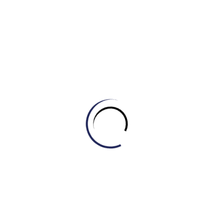
thời gian soát lỗi.
8. Lỗi văn phong không phù hợp (Improper
Register)
IELTS Writing là bài thi học thuật. Các lỗi như dùng từ lóng,
viết tắt (
it’s, haven’t
), hay dùng các thành ngữ (idioms) quá
suồng sã kiểu nói (
piece of cake, rains cats and dogs
) sẽ
khiến bài viết bị trừ điểm nặng về tiêu chí Lexical Resource.
Lưu ý:
Tuyệt đối không sử dụng các câu hỏi tu từ
(Rhetorical questions) như “Have you ever thought
about…?” trong bài viết học thuật.
9. Không phân đoạn rõ ràng (Inadequate
Paragraphing)