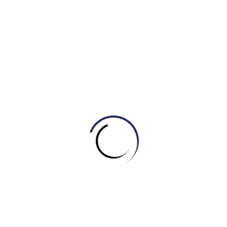
Ứng dụng AI đột phá: Công nghệ trí tuệ nhân tạo
được tích hợp để tối ưu hóa thời gian đào tạo,
giúp bạn tập trung vào những kiến thức trọng
tâm, luyện tập sâu và hiệu quả hơn.
Đội ngũ giáo viên toàn thời gian, tận tâm:
Toàn bộ
giáo viên tại IELTS Master – Engonow English đều là
giáo viên toàn thời gian, có trình độ chuyên môn cao và
được đào tạo chuyên sâu. Họ không chỉ truyền đạt kiến
thức mà còn đồng hành cùng bạn 24/7, sẵn sàng chấm
chữa bài, hỗ trợ tận tình để đảm bảo bạn đạt được tiến
bộ nhanh nhất.
Môi trường học tập năng động, truyền cảm hứng:
Tại IELTS Master – Engonow English, bạn sẽ được học
tập trong một môi trường tích cực, nơi niềm đam mê