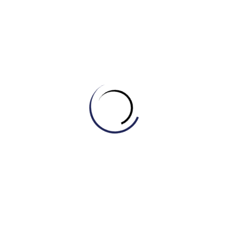
“social media” để làm sâu sắc vấn đề. Việc nhắc
đến “heavily edited images” (ảnh chỉnh sửa kỹ)
giải thích tại sao tiêu chuẩn sắc đẹp trở nên phi
thực tế.
Ví dụ/Kết quả (Result):
Liệt kê chi tiết các dịch
vụ: “high-end skincare products,” “Botox,”
“fillers,” “laser therapy.” -> Điểm cộng lớn: Việc
liệt kê tên cụ thể các loại hình thẩm mỹ giúp
chứng minh vốn từ vựng phong phú theo chủ đề
(Topic-specific vocabulary).
Thân bài 2 (Đánh giá Tích cực/Tiêu cực):
Câu chủ đề:
“In my view, this trend is more
negative than positive.” -> Trả lời trực diện câu
hỏi thứ 2.
Phản biện (Concession):
Dùng cấu trúc