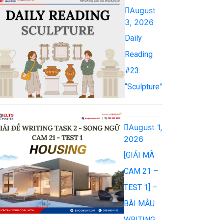
August
3, 2026
Daily
Reading
#23:
“Sculpture”
August 1,
2026
[GIẢI MÃ
CAM 21 –
TEST 1] –
BÀI MẪU
WRITING