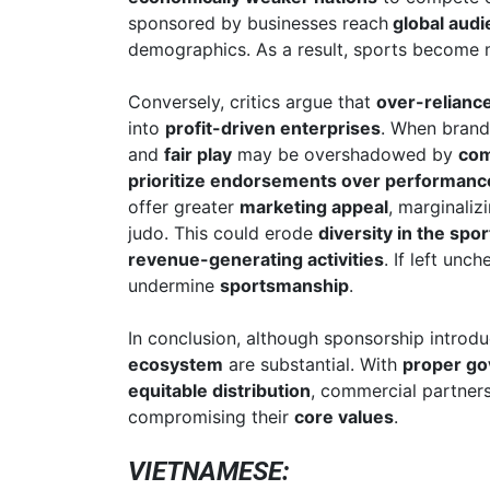
sponsored by businesses reach
global aud
demographics. As a result, sports become
Conversely, critics argue that
over-relianc
into
profit-driven enterprises
. When bran
and
fair play
may be overshadowed by
com
prioritize endorsements over performanc
offer greater
marketing appeal
, marginaliz
judo. This could erode
diversity in the spo
revenue-generating activities
. If left un
undermine
sportsmanship
.
In conclusion, although sponsorship introdu
ecosystem
are substantial. With
proper g
equitable distribution
, commercial partners
compromising their
core values
.
VIETNAMESE: