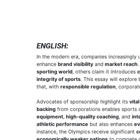
ENGLISH:
In the modern era, companies increasingly 
enhance
brand visibility
and
market reach
.
sporting world
, others claim it introduces
c
integrity of sports
. This essay will explor
that, with
responsible regulation
, corpora
Advocates of sponsorship highlight its
vital
backing
from corporations enables sports 
equipment
,
high-quality coaching
, and
int
athletic performance
but also enhances
ev
instance, the Olympics receive significant
c
economically weaker nations
to compete 