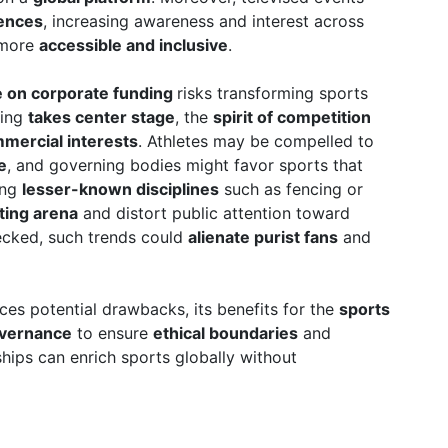
iences
, increasing awareness and interest across
 more
accessible and inclusive
.
e on corporate funding
risks transforming sports
ding
takes center stage
, the
spirit of competition
mercial interests
. Athletes may be compelled to
e
, and governing bodies might favor sports that
ing
lesser-known disciplines
such as fencing or
rting arena
and distort public attention toward
checked, such trends could
alienate purist fans
and
ces potential drawbacks, its benefits for the
sports
overnance
to ensure
ethical boundaries
and
hips can enrich sports globally without