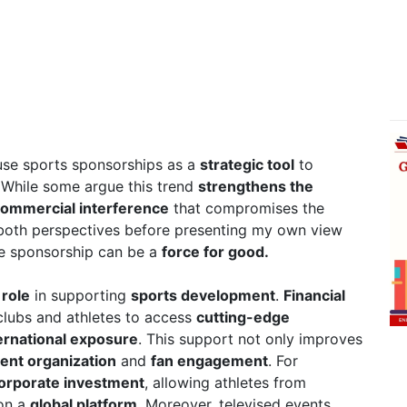
use sports sponsorships as a
strategic tool
to
 While some argue this trend
strengthens the
ommercial interference
that compromises the
e both perspectives before presenting my own view
te sponsorship can be a
force for good.
 role
in supporting
sports development
.
Financial
clubs and athletes to access
cutting-edge
ernational exposure
. This support not only improves
ent organization
and
fan engagement
. For
orporate investment
, allowing athletes from
on a
global platform
. Moreover, televised events