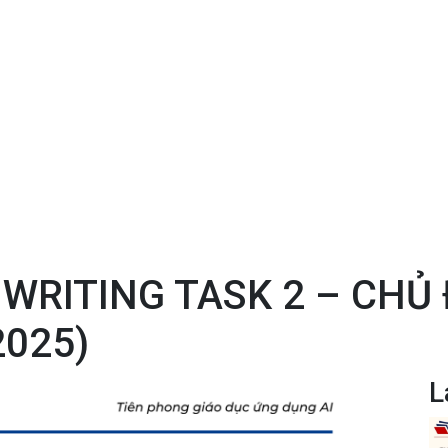
T WRITING TASK 2 – CHỦ
2025)
L