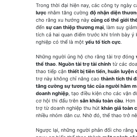
Trong thời đại hiện nay, các công ty ngày 
lược
nhằm tăng cường
độ nhận diện thươn
cho rằng xu hướng này
củng cố thế giới th
đến
sự can thiệp thương mại
, làm suy giả
tích cả hai quan điểm trước khi trình bày ý
nghiệp có thể là một
yếu tố tích cực
.
Những người ủng hộ cho rằng tài trợ đóng
thể thao
.
Nguồn tài trợ tài chính
từ các doa
thao tiếp cận
thiết bị tiên tiến, huấn luyện
trợ này không chỉ nâng cao
thành tích thi 
tăng cường sự tương tác của người hâm 
doanh nghiệp
, tạo điều kiện cho các vận 
cơ hội thi đấu trên
sân khấu toàn cầu
. Hơn 
trợ từ doanh nghiệp thu hút
khán giả toàn 
nhiều nhóm dân cư. Nhờ đó, thể thao trở n
Ngược lại, những người phản đối cho rằng