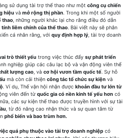
càng sử dụng tài trợ thể thao như một
công cụ chiến
g hiệu
và
mở rộng thị phần
. Trong khi một số người
ể thao
, những người khác lại cho rằng điều đó dẫn
m
tính liêm chính của thể thao
. Bài viết này sẽ phân
 kiến cá nhân rằng, với
quy định hợp lý
, tài trợ doanh
vai trò thiết yếu
trong việc thúc đẩy
sự phát triển
nh nghiệp giúp các câu lạc bộ và vận động viên thể
 chất lượng cao
, và
cơ hội vươn tầm quốc tế
. Sự hỗ
đấu
mà còn cải thiện
công tác tổ chức sự kiện
và
mộ
. Ví dụ, Thế vận hội nhận được
khoản đầu tư lớn từ
động viên đến từ
quốc gia có nền kinh tế yếu hơn
có
nữa, các sự kiện thể thao được truyền hình với sự tài
cầu
, từ đó nâng cao nhận thức và sự quan tâm từ
ên
phổ biến và bao trùm hơn.
việc quá phụ thuộc vào tài trợ doanh nghiệp
có