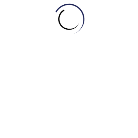
Đầu Tư IELTS Từ Lớp 10: Phụ Huynh Nên
Hiểu Gì Về Thay Đổi Quy Đổi Điểm 2026?
July 23, 2026