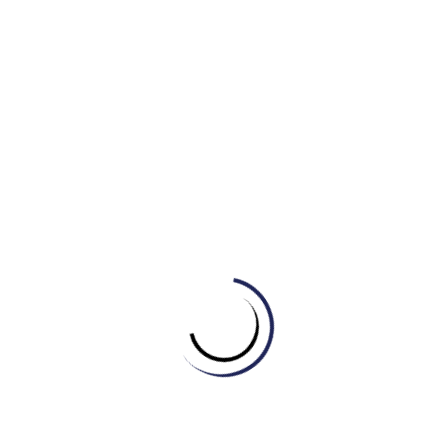
DỤNG 4.0 – CẢI THIỆN TỪ MẤT GỐC
Follow mình + group nhé!
Ngoài lề đôi chút, bạn có muốn tham gia Nhóm tự học IELTS
Reading& Listening của nhóm mình không hén. Nếu có, mời
bạn ghé
thăm:
https://www.facebook.com/groups/tuhocielts.reading.li
——————————————————
Thầy Trần Anh Khang -IELTS Teacher
(Offline+ Online) IELTS Master Co-founder / Former
Business Development Manager SEN Techs & AEG
Vietnam/ IELTS EnGoNow
SDT: 0969.979.099
Related Posts