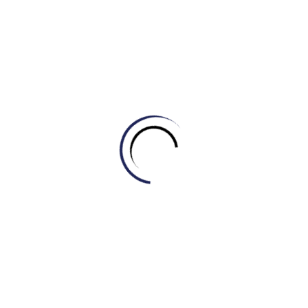
different:
thích thú, đam mê đi du lịch
Low-cost airline:
an airline that generally has lower
fares and fewer comforts:
hàng không giá rẻ
Go trekking:
the activity of walking long distances on
foot for pleasure:
đi bộ ngày dài, leo núi
Unexplored wilderness:
wilderness that is not yet
been explored:
nơi hoang dã, chưa được khám phá
Sense of adventure:
willingness to try new things,
take risks:
cảm giác phiêu lưu, mạo hiểm
Get hopelessly lost:
getting really lost:
bị lạc
Send out a search party:
an organised group of
people who are searching for someone who is
missing:
gửi một đội tìm kiếm
Sunny-spells:
bright period, spell of sunshine:
thời tiết
tốt, nắng đẹp