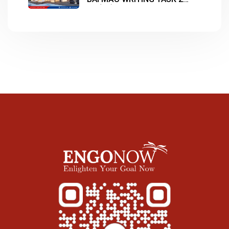
CHỦ ĐỀ “HOUSING”