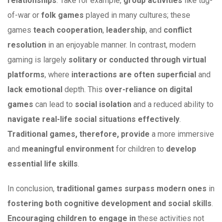
relationships
. Take for example,
group
activities
like tug-
of-war or
folk games
played in many cultures; these
games
teach cooperation
,
leadership
, and
conflict
resolution
in an enjoyable manner. In contrast, modern
gaming is largely
solitary or conducted through virtual
platforms
, where
interactions are often superficial
and
lack emotional
depth. This
over-reliance on digital
games
can lead to
social isolation
and a reduced ability to
navigate real-life social situations effectively
.
Traditional games, therefore, provide
a more immersive
and
meaningful environment
for children to
develop
essential life skills
.
In conclusion,
traditional games
surpass modern ones
in
fostering both cognitive development and social skills
.
Encouraging children to engage in
these activities not