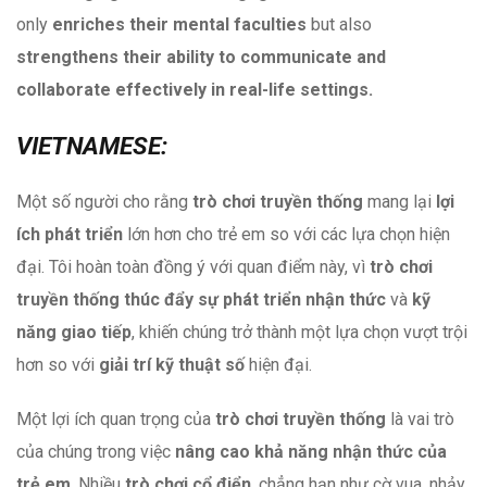
only
enriches their mental faculties
but also
strengthens their ability to communicate and
collaborate effectively in real-life settings.
VIETNAMESE:
Một số người cho rằng
trò chơi truyền thống
mang lại
lợi
ích phát triển
lớn hơn cho trẻ em so với các lựa chọn hiện
đại. Tôi hoàn toàn đồng ý với quan điểm này, vì
trò chơi
truyền thống thúc đẩy sự phát triển nhận thức
và
kỹ
năng giao tiếp
, khiến chúng trở thành một lựa chọn vượt trội
hơn so với
giải trí kỹ thuật số
hiện đại.
Một lợi ích quan trọng của
trò chơi truyền thống
là vai trò
của chúng trong việc
nâng cao khả năng nhận thức của
trẻ em
. Nhiều
trò chơi cổ điển
, chẳng hạn như cờ vua, nhảy