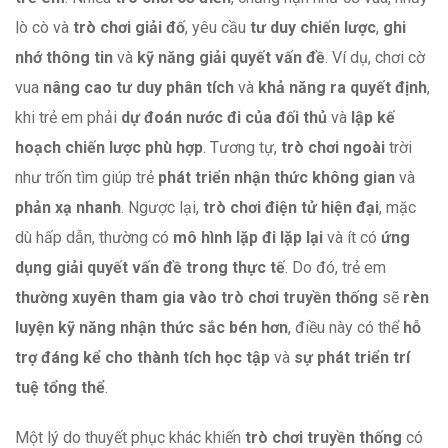
lò cò và
trò chơi giải đố
, yêu cầu
tư duy chiến lược
,
ghi
nhớ thông tin
và
kỹ năng giải quyết vấn đề
. Ví dụ, chơi cờ
vua
nâng cao tư duy phân tích
và
khả năng ra quyết định
,
khi trẻ em phải
dự đoán nước đi của đối thủ
và
lập kế
hoạch chiến lược phù hợp
. Tương tự,
trò chơi ngoài
trời
như trốn tìm giúp trẻ
phát triển nhận thức không gian
và
phản xạ nhanh
. Ngược lại,
trò chơi điện tử hiện đại
, mặc
dù hấp dẫn, thường có
mô hình lặp đi lặp lại
và ít có
ứng
dụng giải quyết vấn đề trong thực tế
. Do đó, trẻ em
thường xuyên tham gia vào trò chơi truyền thống
sẽ
rèn
luyện kỹ năng nhận thức sắc bén hơn
, điều này có thể
hỗ
trợ đáng kể cho thành tích học tập
và
sự phát triển trí
tuệ tổng thể
.
Một lý do thuyết phục khác khiến
trò chơi truyền thống
có