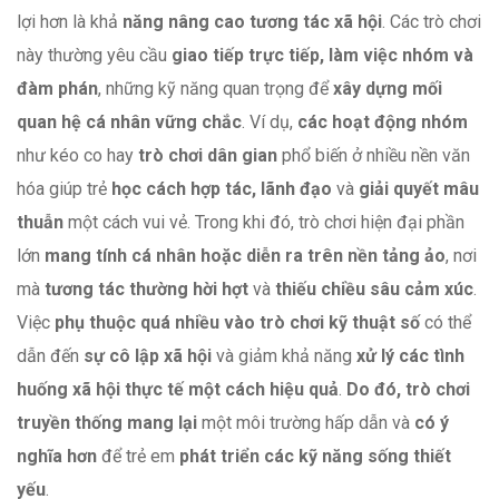
lợi hơn là khả
năng
nâng cao tương tác
xã hội
. Các trò chơi
này thường yêu cầu
giao tiếp trực tiếp, làm việc nhóm và
đàm phán
, những kỹ năng quan trọng để
xây dựng mối
quan hệ cá nhân vững chắc
. Ví dụ,
các hoạt động nhóm
như kéo co hay
trò chơi dân gian
phổ biến ở nhiều nền văn
hóa giúp trẻ
học cách hợp tác, lãnh đạo
và
giải quyết mâu
thuẫn
một cách vui vẻ. Trong khi đó, trò chơi hiện đại phần
lớn
mang tính cá nhân hoặc diễn ra trên nền tảng ảo
, nơi
mà
tương tác thường hời hợt
và
thiếu chiều sâu cảm xúc
.
Việc
phụ thuộc quá nhiều vào trò chơi kỹ thuật số
có thể
dẫn đến
sự cô lập xã hội
và giảm khả năng
xử lý các tình
huống xã hội thực tế một cách hiệu quả
.
Do đó, trò chơi
truyền thống mang lại
một môi trường hấp dẫn và
có ý
nghĩa hơn
để trẻ em
phát triển các kỹ năng sống thiết
yếu
.