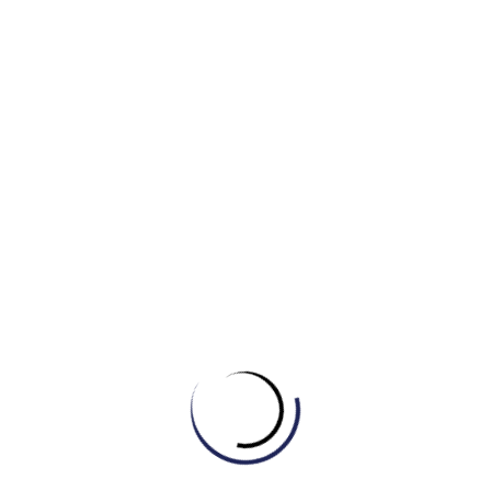
ra một không gian học tập lý tưởng như: “Bạn có thể trang trí
không gian học tập của mình bằng những hình ảnh, màu sắc
yêu thích để tạo cảm giác thoải mái. Ngoài ra, hãy đảm bảo
rằng không gian học tập của bạn có đủ ánh sáng và không bị
làm phiền bởi tiếng ồn.
Nhấn mạnh tầm quan trọng của việc tạo ra một thói quen
học tập lành mạnh. Bạn có thể thiết lập một lịch học tập cố
định và tuân thủ nghiêm túc.
6. Chăm sóc bản thân
Khi nói về việc chăm sóc sức khỏe, hãy gợi ý một số cách
để giữ gìn sức khỏe như: “Bạn có thể tập thể dục đều đặn,
ăn uống lành mạnh, ngủ đủ giấc và dành thời gian thư giãn.”