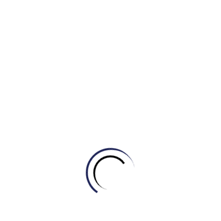
Related Posts
Tự học Writing
[GIẢI MÃ CAMBRIDGE 21 – TEST 2] GIẢI MÃ
DẠNG BÀI BẢN ĐỒ (MAP) CÙNG IELTS
MASTER – ENGONOW ENGLISH
August 6, 2026