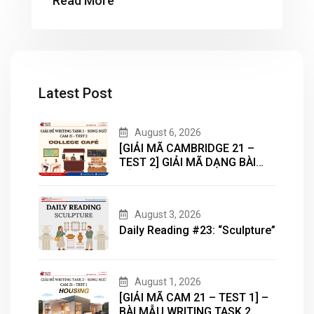
Read More
mắt trong tháng 6/2022, hứa hẹn sẽ có
nhiều topic mới và format bài thi sẽ bám
sát với nội dung của các […]
Latest Post
August 6, 2026
[GIẢI MÃ CAMBRIDGE 21 –
TEST 2] GIẢI MÃ DẠNG BÀI
BẢN ĐỒ (MAP) CÙNG IELTS
MASTER – ENGONOW
ENGLISH
August 3, 2026
Daily Reading #23: “Sculpture”
August 1, 2026
[GIẢI MÃ CAM 21 – TEST 1] –
BÀI MẪU WRITING TASK 2