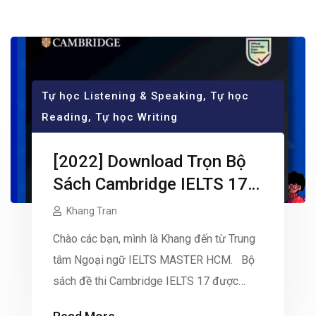
Tự học Listening & Speaking
,
Tự học
Reading
,
Tự học Writing
[2022] Download Trọn Bộ
Sách Cambridge IELTS 17 –
Tải Miễn Phí AUDIO & PDF
Khang Tran
(Bản Đẹp)
Chào các bạn, mình là Khang đến từ Trung
tâm Ngoại ngữ IELTS MASTER HCM. Bộ
sách đề thi Cambridge IELTS 17 được
mong đợi nhất trong năm nay vừa được ra